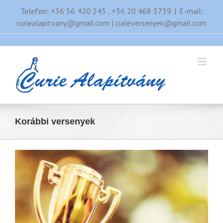
Kihagyás
Telefon: +36 56 420 243 , +36 20 468 3739
|
E-mail:
curiealapitvany@gmail.com | curieversenyek@gmail.com
Korábbi versenyek