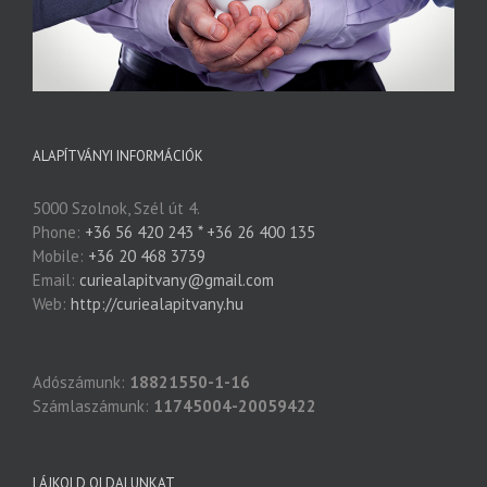
ALAPÍTVÁNYI INFORMÁCIÓK
5000 Szolnok, Szél út 4.
Phone:
+36 56 420 243 * +36 26 400 135
Mobile:
+36 20 468 3739
Email:
curiealapitvany@gmail.com
Web:
http://curiealapitvany.hu
Adószámunk:
18821550-1-16
Számlaszámunk:
11745004-20059422
LÁJKOLD OLDALUNKAT