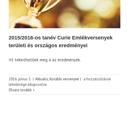
2015/2016-os tanév Curie Emlékversenyek
területi és országos eredményei
Itt tekinthetőek meg a az eredmények.
2015/2016-
2016. június 5.
|
Aktuális
,
Korábbi versenyek
|
a hozzászólások
os
lehetősége kikapcsolva
tanév
Olvass tovább
Curie
Emlékversenyek
területi
és
országos
eredményei
bejegyzéshez