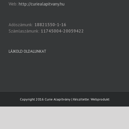
Web:
http://curiealapitvany.hu
Adószámunk:
18821550-1-16
Számlaszámunk:
11745004-20059422
LÁJKOLD OLDALUNKAT
Copyright 2016 Curie Alapítvány | Készítette:
Webprodukt