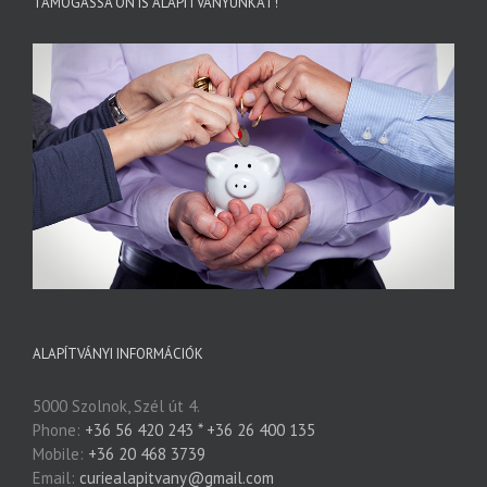
TÁMOGASSA ÖN IS ALAPÍTVÁNYUNKAT!
ALAPÍTVÁNYI INFORMÁCIÓK
5000 Szolnok, Szél út 4.
Phone:
+36 56 420 243 * +36 26 400 135
Mobile:
+36 20 468 3739
Email:
curiealapitvany@gmail.com