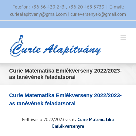
Kihagyás
Telefon: +36 56 420 243 , +36 20 468 3739
|
E-mail:
curiealapitvany@gmail.com | curieversenyek@gmail.com
Curie Matematika Emlékverseny 2022/2023-
as tanévének feladatsorai
Curie Matematika Emlékverseny 2022/2023-
as tanévének feladatsorai
Felhívás a 2022/2023-as év
Curie Matematika
Emlékversenyre