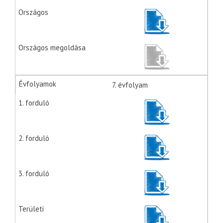
7. évfolyam