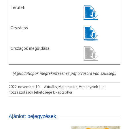
(A feladatlapok megtekintéséhez
pdf olvasóra
van szükség.)
Curie
2022. november 10.
|
Aktuális
,
Matematika
,
Versenyeink
|
a
Matematika
hozzászólások lehetősége kikapcsolva
Emlékverseny
2022/2023-
as
tanévének
Meghívó a
Ajánlott bejegyzések
feladatsorai
2026. május
bejegyzéshez