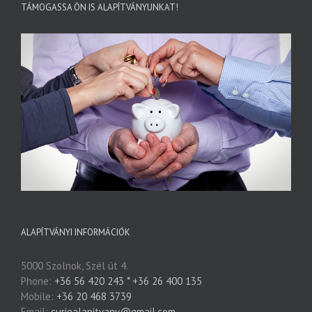
TÁMOGASSA ÖN IS ALAPÍTVÁNYUNKAT!
ALAPÍTVÁNYI INFORMÁCIÓK
5000 Szolnok, Szél út 4.
Phone:
+36 56 420 243 * +36 26 400 135
Mobile:
+36 20 468 3739
Email:
curiealapitvany@gmail.com