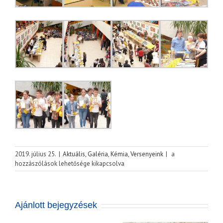
2019.
2019. július 25.
|
Aktuális
,
Galéria
,
Kémia
,
Versenyeink
|
a
Curie
hozzászólások lehetősége kikapcsolva
Matematika
Emlékverseny
bejegyzéshez
Meghívó a
Ajánlott bejegyzések
2026. május