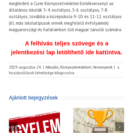
meghirdeti a Curie Környezetvédelmi Emlékversenyt az
általános iskolák 3-4. osztályos, 5-6. osztályos, 7-8.
osztályos, továbbá a középiskola 9-10. és 11-12. osztályos
(ill. más iskolatípusok ennek megfelelő évfolyamok)
magyarországi és határainkon túli magyar tanulói számára.
A felhívás teljes szövege és a
jelentkezési lap letölthető ide kattintva.
Felhívás
2019. augusztus 24.
|
Aktuális
,
Környezetvédelem
,
Versenyeink
|
a
a
hozzászólások lehetősége kikapcsolva
Curie
Környezet
Emlékver
(2019/202
Meghívó a
Ajánlott bejegyzések
bejegyzés
2026. május
s
Curie
16-án
Környezetvédelmi
Szolnokon
yek
Emlékverseny