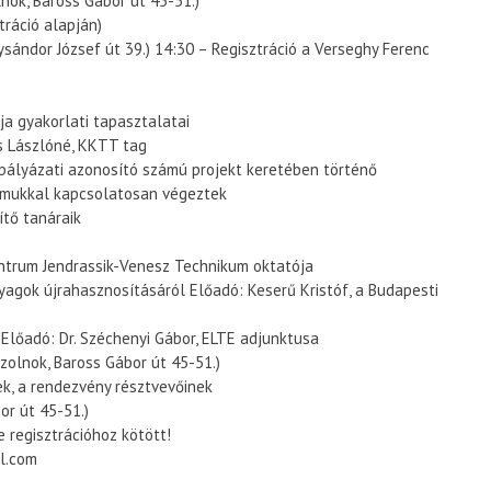
ok, Baross Gábor út 45-51.)
tráció alapján)
sándor József út 39.) 14:30 – Regisztráció a Verseghy Ferenc
ja gyakorlati tapasztalatai
cs Lászlóné, KKTT tag
lyázati azonosító számú projekt keretében történő
yomukkal kapcsolatosan végeztek
ítő tanáraik
entrum Jendrassik-Venesz Technikum oktatója
agok újrahasznosításáról Előadó: Keserű Kristóf, a Budapesti
Előadó: Dr. Széchenyi Gábor, ELTE adjunktusa
olnok, Baross Gábor út 45-51.)
k, a rendezvény résztvevőinek
or út 45-51.)
 regisztrációhoz kötött!
il.com