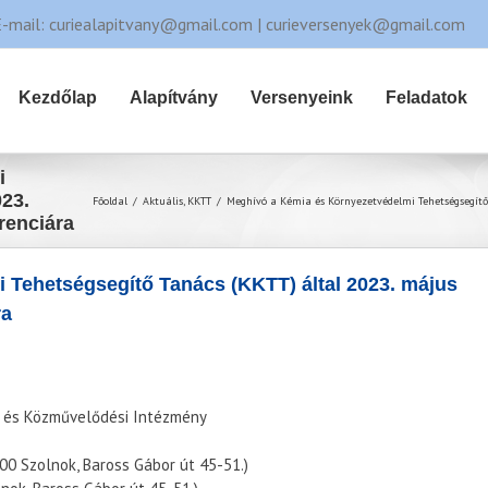
E-mail: curiealapitvany@gmail.com | curieversenyek@gmail.com
Kezdőlap
Alapítvány
Versenyeink
Feladatok
i
023.
Főoldal
/
Aktuális
,
KKTT
/
Meghívó a Kémia és Környezetvédelmi Tehetségsegítő 
renciára
 Tehetségsegítő Tanács (KKTT) által 2023. május
ra
r és Közművelődési Intézmény
00 Szolnok, Baross Gábor út 45-51.)