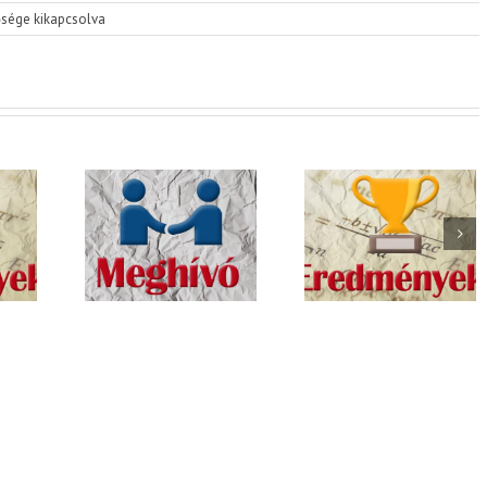
sége kikapcsolva
ívó a
 május
-án
Curie Kémia
nokon
„Tehetség
Emlékverseny
ezett
Gyermekek
Döntő
Curie
díj
eredményei
ezetvédelmi
verseny
őjére