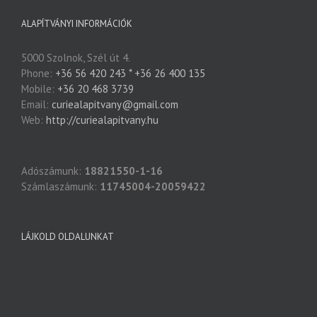
ALAPÍTVÁNYI INFORMÁCIÓK
5000 Szolnok, Szél út 4.
Phone:
+36 56 420 243 * +36 26 400 135
Mobile:
+36 20 468 3739
Email:
curiealapitvany@gmail.com
Web:
http://curiealapitvany.hu
Adószámunk:
18821550-1-16
Számlaszámunk:
11745004-20059422
LÁJKOLD OLDALUNKAT